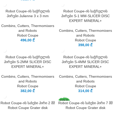
Robot Coupe-ის საჭრელის
Robot Coupe-ის საჭრელის
პირები Julienne 3 x 3 mm
პირები S-1 MM-SLICER DISC
EXPERT MINERAL+
Combins, Cutters, Thermomixers
and Robots
Combins, Cutters, Thermomixers
Robot Coupe
and Robots
496,00
₾
Robot Coupe
398,00
₾
Robot Coupe-ის საჭრელის
Robot Coupe-ის საჭრელის
პირები S-2MM SLICER DISC
პირები S-4MM SLICER DISC
EXPERT MINERAL+
EXPERT MINERAL+
Combins, Cutters, Thermomixers
Combins, Cutters, Thermomixers
and Robots
and Robots
Robot Coupe
Robot Coupe
382,00
₾
314,00
₾
SOLD
Robot Coupe-ის სახეხი პირი 2 მმ
Robot Coupe-ის სახეხი პირი 7 მმ
OUT
Robot Coupe Grater disk
Robot Coupe Grater disk