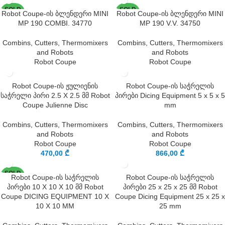
SOLD
SOLD
Robot Coupe-ის ბლენდერი MINI
Robot Coupe-ის ბლენდერი MINI
OUT
OUT
MP 190 COMBI. 34770
MP 190 V.V. 34750
Combins, Cutters, Thermomixers
Combins, Cutters, Thermomixers
and Robots
and Robots
Robot Coupe
Robot Coupe
Robot Coupe-ის ჟულიენის
Robot Coupe-ის საჭრელის
საჭრელი პირი 2.5 X 2.5 მმ Robot
პირები Dicing Equipment 5 x 5 x 5
Coupe Julienne Disc
mm
Combins, Cutters, Thermomixers
Combins, Cutters, Thermomixers
and Robots
and Robots
Robot Coupe
Robot Coupe
470,00
₾
866,00
₾
SOLD
Robot Coupe-ის საჭრელის
Robot Coupe-ის საჭრელის
OUT
პირები 10 X 10 X 10 მმ Robot
პირები 25 x 25 x 25 მმ Robot
Coupe DICING EQUIPMENT 10 X
Coupe Dicing Equipment 25 x 25 x
10 X 10 MM
25 mm