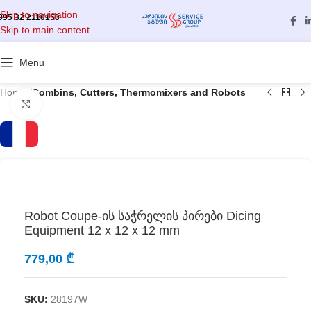
Skip to navigation
995 32 2110150
Skip to main content
Menu
Home
/
Combins, Cutters, Thermomixers and Robots
Click to enlarge
Robot Coupe-ის საჭრელის პირები Dicing
Equipment 12 x 12 x 12 mm
779,00
₾
SKU:
28197W