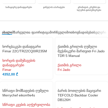
ᲡᲐᲛᲐᲪᲘᲕᲠᲔ ᲓᲐᲜᲐᲓᲒᲐᲠᲔᲑᲘ
ᲧᲘᲜᲣᲚᲘᲡ ᲐᲞᲐᲠᲐᲢᲔᲑᲘ
ᲒᲠᲐᲜᲘᲢᲐᲡ, ᲙᲠᲔᲛᲘᲡ ᲓᲐ
ᲡᲚᲔᲨᲘᲡ ᲓᲘᲡᲞᲔᲜᲡᲔᲠᲔᲑᲘ
ᲐᲮᲐᲚᲘ
ᲛᲖᲐᲠᲔᲣᲚᲗᲐ ᲤᲐᲝᲠᲘᲢᲘ
ᲒᲐᲛᲝᲠᲩᲔᲣᲚᲘ
ᲛᲝᲗᲮᲝᲕᲜᲐᲓᲘ
ᲑᲔᲡᲗᲡᲔᲚᲔᲠᲘ
ხორცსაკეპი დანადგარი
ქათმის გრილის ღუმელი
Fimar 22C/TR22CQ0IR235M
მექანიკური მართვით Fri Jado
TDR 5 Manual
ხორცის დამუშავების
დანადგარები
ქათმის გრილი
Fimar
Fri Jado
4352,00
₾
სწრაფი მომზადების ღუმელი
ბარის ბოთლების მაცივარი
Merrychef eikon®e4s
TEFCOLD Backbar Cooler
DB126H
სწრაფი კვების აღჭურვილობა