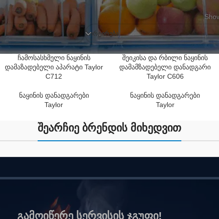
Show
ᲡᲝᲠᲢᲘᲠᲔᲑᲐ
ჩამოსასხმელი ნაყინის
შეიკისა და რბილი ნაყინის
დამაზადებელი აპარატი Taylor
დამამზადებელი დანადგარი
C712
Taylor C606
ნაყინის დანადგარები
ნაყინის დანადგარები
Taylor
Taylor
შეარჩიე ბრენდის მიხედვით
გამოიწერე სერვისის ჯგუფი!