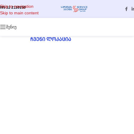
Skip to navigation
995 32 2110150
Skip to main content
მენიუ
ᲩᲕᲔᲜᲘ ᲚᲝᲙᲐᲪᲘᲐ