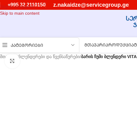
z.nakaidze@servicegroup.ge
+995 32 2110150
Skip to navigation
Skip to main content
ᲛᲗᲐᲕᲐᲠᲘ
ᲞᲠᲝᲓᲣᲥᲪᲘᲐ
Ტ
ᲙᲐᲢᲔᲒᲝᲠᲘᲔᲑᲘ
მთავარი
/
ბლენდერები და წვენსაწურები
/
ბარის ჩუმი ბლენდერი VITA
გასადიდებლად დააწკაპუნეთ