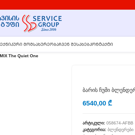
ᲔᲥᲜᲘᲙᲣᲠᲘ ᲛᲝᲛᲡᲐᲮᲣᲠᲔᲝᲑᲐ
ᲩᲕᲔᲜ ᲨᲔᲡᲐᲮᲔᲑ
ᲙᲝᲜᲢᲐᲥᲢᲘ
MIX The Quiet One
ბარის ჩუმი ბლენდერ
6540,00
₾
არტიკული:
058674-AFBB
კატეგორია:
ბლენდერები 