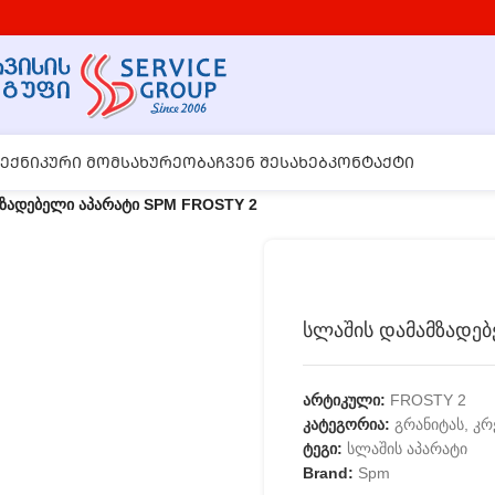
ᲔᲥᲜᲘᲙᲣᲠᲘ ᲛᲝᲛᲡᲐᲮᲣᲠᲔᲝᲑᲐ
ᲩᲕᲔᲜ ᲨᲔᲡᲐᲮᲔᲑ
ᲙᲝᲜᲢᲐᲥᲢᲘ
მზადებელი აპარატი SPM FROSTY 2
სლაშის დამამზადე
არტიკული:
FROSTY 2
კატეგორია:
გრანიტას, კრ
ტეგი:
სლაშის აპარატი
Brand:
Spm