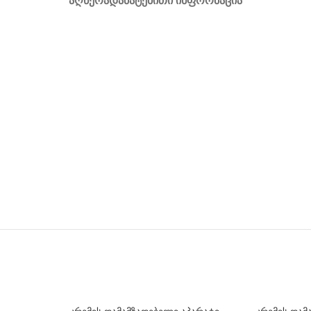
ᲐᲦᲬᲔᲠᲐ
ᲓᲐᲛᲐᲢᲔᲑᲘᲗᲘ ᲘᲜᲤᲝᲠᲛᲐᲪᲘᲐ