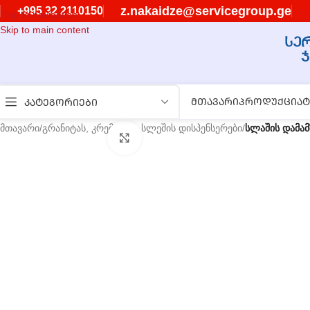
z.nakaidze@servicegroup.ge
+995 32 2110150
Skip to navigation
Skip to main content
ᲛᲗᲐᲕᲐᲠᲘ
ᲞᲠᲝᲓᲣᲥᲪᲘᲐ
Ტ
ᲙᲐᲢᲔᲒᲝᲠᲘᲔᲑᲘ
მთავარი
/
გრანიტას, კრემის და სლეშის დისპენსერები
/
სლაშის დამა
გასადიდებლად დააწკაპუნეთ