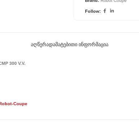
Brand:
Robot Coupe
Follow:
ᲐᲦᲬᲔᲠᲐ
ᲓᲐᲛᲐᲢᲔᲑᲘᲗᲘ ᲘᲜᲤᲝᲠᲛᲐᲪᲘᲐ
MP 300 V.V.
 Robot-Coupe