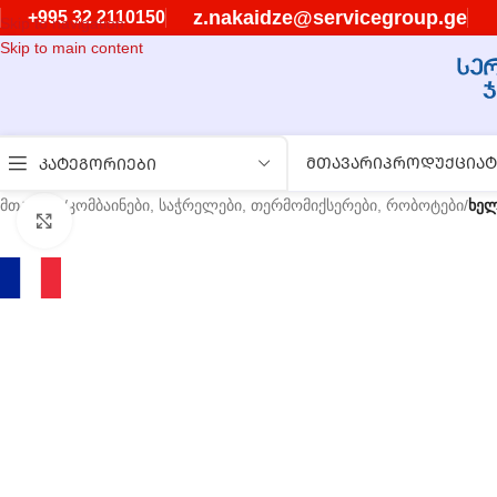
z.nakaidze@servicegroup.ge
+995 32 2110150
Skip to navigation
Skip to main content
ᲛᲗᲐᲕᲐᲠᲘ
ᲞᲠᲝᲓᲣᲥᲪᲘᲐ
Ტ
ᲙᲐᲢᲔᲒᲝᲠᲘᲔᲑᲘ
მთავარი
/
კომბაინები, საჭრელები, თერმომიქსერები, რობოტები
/
ხელ
გასადიდებლად დააწკაპუნეთ