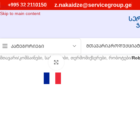
z.nakaidze@servicegroup.ge
+995 32 2110150
Skip to navigation
Skip to main content
ᲛᲗᲐᲕᲐᲠᲘ
ᲞᲠᲝᲓᲣᲥᲪᲘᲐ
Ტ
ᲙᲐᲢᲔᲒᲝᲠᲘᲔᲑᲘ
მთავარი
/
კომბაინები, საჭრელები, თერმომიქსერები, რობოტები
/
Rob
გასადიდებლად დააწკაპუნეთ