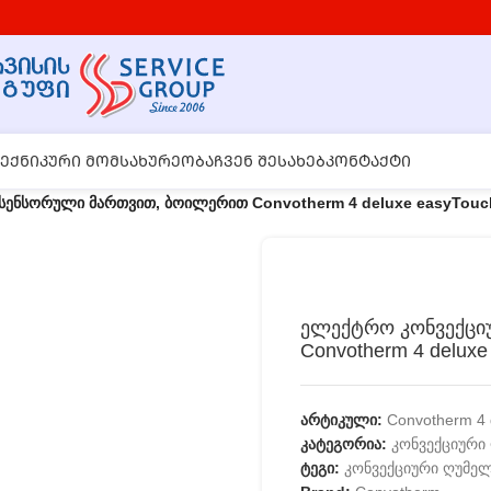
ᲔᲥᲜᲘᲙᲣᲠᲘ ᲛᲝᲛᲡᲐᲮᲣᲠᲔᲝᲑᲐ
ᲩᲕᲔᲜ ᲨᲔᲡᲐᲮᲔᲑ
ᲙᲝᲜᲢᲐᲥᲢᲘ
ენსორული მართვით, ბოილერით Convotherm 4 deluxe easyTouch
ელექტრო კონვექცი
Convotherm 4 deluxe
არტიკული:
Convotherm 4 
კატეგორია:
კონვექციური
ტეგი:
კონვექციური ღუმე