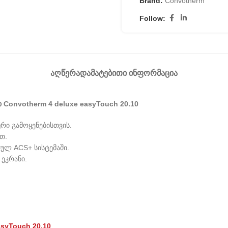
Brand:
Convotherm
Follow:
ᲐᲦᲬᲔᲠᲐ
ᲓᲐᲛᲐᲢᲔᲑᲘᲗᲘ ᲘᲜᲤᲝᲠᲛᲐᲪᲘᲐ
onvotherm 4 deluxe easyTouch 20.10
ი გამოყენებისთვის.
თ.
რულ ACS+ სისტემაში.
 ეკრანი.
asyTouch 20.10