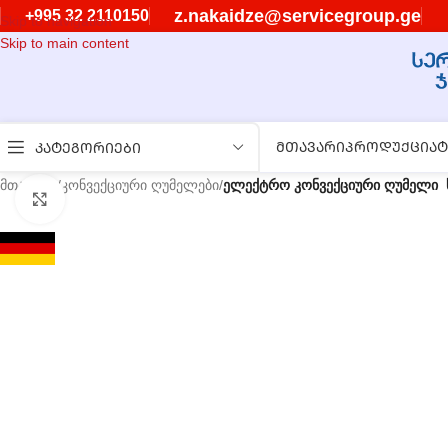
z.nakaidze@servicegroup.ge
+995 32 2110150
Skip to navigation
Skip to main content
ᲛᲗᲐᲕᲐᲠᲘ
ᲞᲠᲝᲓᲣᲥᲪᲘᲐ
Ტ
ᲙᲐᲢᲔᲒᲝᲠᲘᲔᲑᲘ
მთავარი
/
კონვექციური ღუმელები
/
ელექტრო კონვექციური ღუმელი ს
გასადიდებლად დააწკაპუნეთ