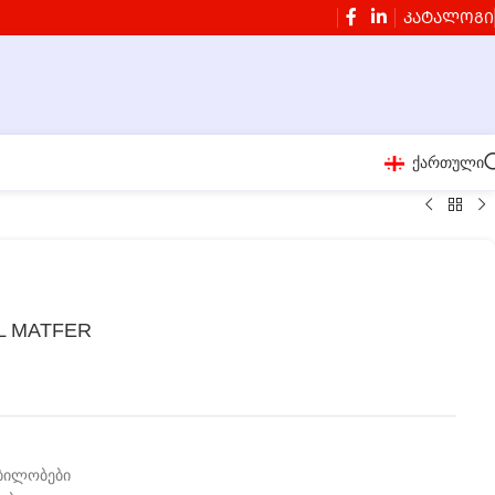
ᲙᲐᲢᲐᲚᲝᲒᲘ
ქართული
 L MATFER
ბილობები