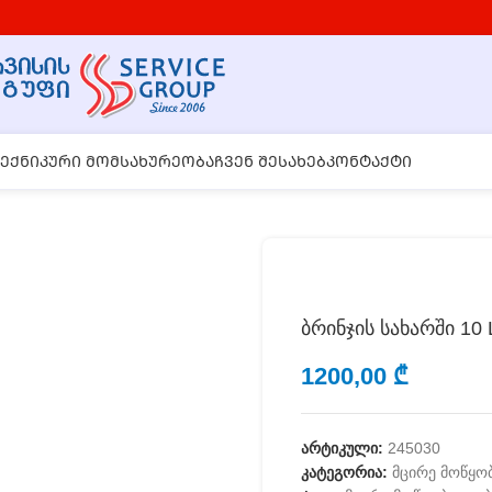
ᲔᲥᲜᲘᲙᲣᲠᲘ ᲛᲝᲛᲡᲐᲮᲣᲠᲔᲝᲑᲐ
ᲩᲕᲔᲜ ᲨᲔᲡᲐᲮᲔᲑ
ᲙᲝᲜᲢᲐᲥᲢᲘ
ბრინჯის სახარში 10
1200,00
₾
არტიკული:
245030
კატეგორია:
მცირე მოწყო