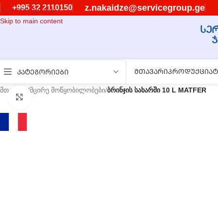
z.nakaidze@servicegroup.ge
+995 32 2110150
Skip to navigation
Skip to main content
ᲛᲗᲐᲕᲐᲠᲘ
ᲞᲠᲝᲓᲣᲥᲪᲘᲐ
Ტ
ᲙᲐᲢᲔᲒᲝᲠᲘᲔᲑᲘ
მთავარი
/
მცირე მოწყობილობები
/
ბრინჯის სახარში 10 L MATFER
გასადიდებლად დააწკაპუნეთ