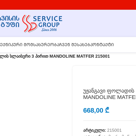
ᲔᲥᲜᲘᲙᲣᲠᲘ ᲛᲝᲛᲡᲐᲮᲣᲠᲔᲝᲑᲐ
ᲩᲕᲔᲜ ᲨᲔᲡᲐᲮᲔᲑ
ᲙᲝᲜᲢᲐᲥᲢᲘ
ხელის სლაისერი 3 პირით MANDOLINE MATFER 215001
უჟანგავი ფოლადის 
MANDOLINE MATFER
668,00
₾
არტიკული:
215001