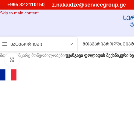
z.nakaidze@servicegroup.ge
+995 32 2110150
Skip to navigation
Skip to main content
ᲛᲗᲐᲕᲐᲠᲘ
ᲞᲠᲝᲓᲣᲥᲪᲘᲐ
Ტ
ᲙᲐᲢᲔᲒᲝᲠᲘᲔᲑᲘ
მთავარი
/
მცირე მოწყობილობები
/
უჟანგავი ფოლადის მექანიკური 
გასადიდებლად დააწკაპუნეთ