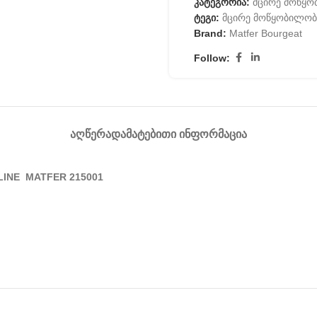
კატეგორია:
მცირე მოწყო
ტეგი:
მცირე მოწყობილობ
Brand:
Matfer Bourgeat
Follow:
ᲐᲦᲬᲔᲠᲐ
ᲓᲐᲛᲐᲢᲔᲑᲘᲗᲘ ᲘᲜᲤᲝᲠᲛᲐᲪᲘᲐ
LINE
MATFER 215001