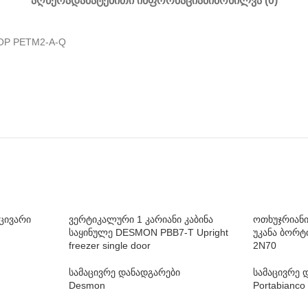
ᲐᲦᲬᲔᲠᲐ
ᲓᲐᲛᲐᲢᲔᲑᲘᲗᲘ ᲘᲜᲤᲝᲠᲛᲐᲪᲘᲐ
ᲛᲘᲛᲝᲮᲘᲚᲕᲐ (0)
OP PETM2-A-Q
ცივარი
ვერტიკალური 1 კარიანი კაბინა
ოთხუჯრიანი
საყინულე DESMON PBB7-T Upright
უკანა ბორ
freezer single door
2N70
სამაცივრე დანადგარები
სამაცივრე 
Desmon
Portabianco