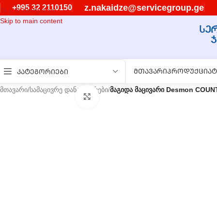
z.nakaidze@servicegroup.ge
+995 32 2110150
Skip to navigation
Skip to main content
ᲛᲗᲐᲕᲐᲠᲘ
ᲞᲠᲝᲓᲣᲥᲪᲘᲐ
Ტ
ᲙᲐᲢᲔᲒᲝᲠᲘᲔᲑᲘ
მთავარი
/
სამაცივრე დანადგარები
/
მაგიდა მაცივარი Desmon COUN
გასადიდებლად დააწკაპუნეთ