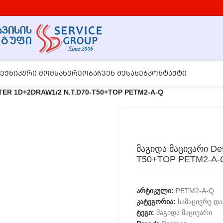
ᲔᲥᲜᲘᲙᲣᲠᲘ ᲛᲝᲛᲡᲐᲮᲣᲠᲔᲝᲑᲐ
ᲩᲕᲔᲜ ᲨᲔᲡᲐᲮᲔᲑ
ᲙᲝᲜᲢᲐᲥᲢᲘ
TER 1D+2DRAW1/2 N.T.D70-T50+TOP PETM2-A-Q
მაგიდა მაცივარი D
T50+TOP PETM2-A-
არტიკული:
PETM2-A-Q
კატეგორია:
სამაცივრე დ
ტეგი:
მაგიდა მაცივარი