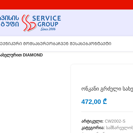
ᲔᲥᲜᲘᲙᲣᲠᲘ ᲛᲝᲛᲡᲐᲮᲣᲠᲔᲝᲑᲐ
ᲩᲕᲔᲜ ᲨᲔᲡᲐᲮᲔᲑ
ᲙᲝᲜᲢᲐᲥᲢᲘ
 სახელურით DIAMOND
ონკანი გრძელი სა
472,00
₾
არტიკული:
CW2002-S
კატეგორია:
სამზარეულოს