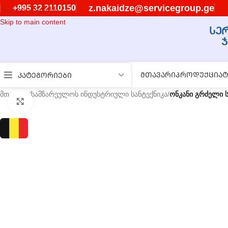
z.nakaidze@servicegroup.ge
+995 32 2110150
Skip to navigation
Skip to main content
ᲛᲗᲐᲕᲐᲠᲘ
ᲞᲠᲝᲓᲣᲥᲪᲘᲐ
Ტ
ᲙᲐᲢᲔᲒᲝᲠᲘᲔᲑᲘ
მთავარი
/
სამზარეულოს ინდუსტრიული სანტექნიკა
/
ონკანი გრძელი
გასადიდებლად დააწკაპუნეთ