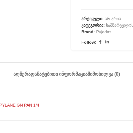
არტიკული:
არ არის
კატეგორია:
სამზარეულოს
Brand:
Pujadas
Follow:
ᲐᲦᲬᲔᲠᲐ
ᲓᲐᲛᲐᲢᲔᲑᲘᲗᲘ ᲘᲜᲤᲝᲠᲛᲐᲪᲘᲐ
ᲛᲘᲛᲝᲮᲘᲚᲕᲐ (0)
PYLANE GN PAN 1/4