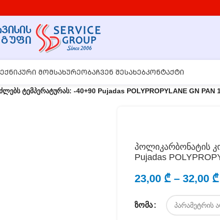
ᲔᲥᲜᲘᲙᲣᲠᲘ ᲛᲝᲛᲡᲐᲮᲣᲠᲔᲝᲑᲐ
ᲩᲕᲔᲜ ᲨᲔᲡᲐᲮᲔᲑ
ᲙᲝᲜᲢᲐᲥᲢᲘ
ძლებს ტემპერატურას: -40+90 Pujadas POLYPROPYLANE GN PAN 1
პოლიკარბონატის კო
Pujadas POLYPROP
23,00
₾
–
32,00
₾
ᲖᲝᲛᲐ