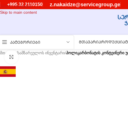
z.nakaidze@servicegroup.ge
+995 32 2110150
Skip to navigation
Skip to main content
ᲛᲗᲐᲕᲐᲠᲘ
ᲞᲠᲝᲓᲣᲥᲪᲘᲐ
Ტ
ᲙᲐᲢᲔᲒᲝᲠᲘᲔᲑᲘ
მთავარი
/
სამზარეულოს ინვენტარი
/
პოლიკარბონატის კონტეინერი უ
გასადიდებლად დააწკაპუნეთ