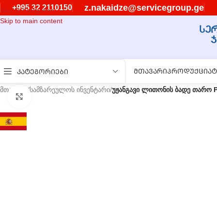
z.nakaidze@servicegroup.ge
+995 32 2110150
Skip to navigation
Skip to main content
ᲛᲗᲐᲕᲐᲠᲘ
ᲞᲠᲝᲓᲣᲥᲪᲘᲐ
Ტ
ᲙᲐᲢᲔᲒᲝᲠᲘᲔᲑᲘ
მთავარი
/
სამზარეულოს ინვენტარი
/
უჟანგავი ლითონის ბადე თარო Pu
გასადიდებლად დააწკაპუნეთ