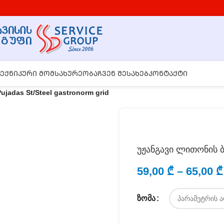
ᲔᲥᲜᲘᲙᲣᲠᲘ ᲛᲝᲛᲡᲐᲮᲣᲠᲔᲝᲑᲐ
ᲩᲕᲔᲜ ᲨᲔᲡᲐᲮᲔᲑ
ᲙᲝᲜᲢᲐᲥᲢᲘ
jadas St/Steel gastronorm grid
უჟანგავი ლითონის ბა
59,00
₾
–
65,00
₾
ᲖᲝᲛᲐ