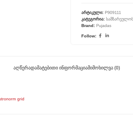
არტიკული:
P909111
კატეგორია:
სამზარეულოს
Brand:
Pujadas
Follow:
ᲐᲦᲬᲔᲠᲐ
ᲓᲐᲛᲐᲢᲔᲑᲘᲗᲘ ᲘᲜᲤᲝᲠᲛᲐᲪᲘᲐ
ᲛᲘᲛᲝᲮᲘᲚᲕᲐ (0)
stronorm grid