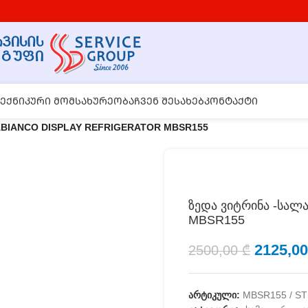
ᲔᲥᲜᲘᲙᲣᲠᲘ ᲛᲝᲛᲡᲐᲮᲣᲠᲔᲝᲑᲐ
ᲩᲕᲔᲜ ᲨᲔᲡᲐᲮᲔᲑ
ᲙᲝᲜᲢᲐᲥᲢᲘ
TABIANCO DISPLAY REFRIGERATOR MBSR155
ზედა ვიტრინა -სა
MBSR155
2125,0
2500,00
₾
არტიკული:
MBSR155 / ST