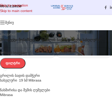
Skip to navigation
995 32 2110150
Skip to main content
კატეგორიები
მენიუ
მთავარი
/
პროდუქტი მონიშნულია “გრილის ბადის დამჭერი სახელური”
ᲛᲐᲠᲐᲒᲘᲡ ᲡᲢᲐᲢᲣᲡᲘ
ᲡᲝᲠᲢᲘᲠᲔᲑᲐ
ᲤᲘᲚᲢᲠᲘ
გრილის ბადის დამჭერი
სახელური 19 სმ Mibrasa
ნახშირისა და შეშის ღუმელები
Mibrasa