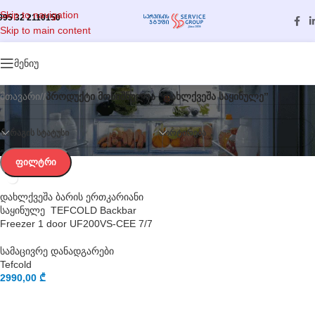
Skip to navigation
995 32 2110150
Skip to main content
კატეგორიები
მენიუ
მთავარი
/
პროდუქტი მონიშნულია “დახლქვეშა საყინულე”
ᲛᲐᲠᲐᲒᲘᲡ ᲡᲢᲐᲢᲣᲡᲘ
ᲡᲝᲠᲢᲘᲠᲔᲑᲐ
ᲤᲘᲚᲢᲠᲘ
დახლქვეშა ბარის ერთკარიანი
საყინულე TEFCOLD Backbar
Freezer 1 door UF200VS-CEE 7/7
სამაცივრე დანადგარები
Tefcold
2990,00
₾